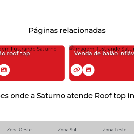
Páginas relacionadas
ão roof top
Venda de balão infláv
es onde a Saturno atende Roof top inf
Zona Oeste
Zona Sul
Zona Leste