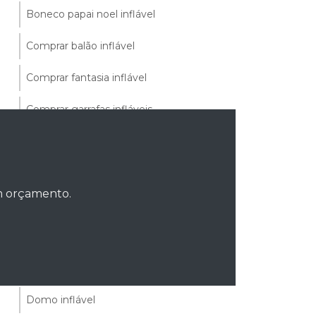
Boneco papai noel inflável
Comprar balão inflável
Comprar fantasia inflável
Comprar garrafas infláveis
Comprar papai noel inflável
Comprar produtos infláveis
um orçamento.
Comprar rooftop
Comprar tenda inflável
Distribuidora de infláveis
Domo inflável