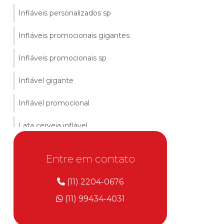
Infláveis personalizados sp
Infláveis promocionais gigantes
Infláveis promocionais sp
Inflável gigante
Inflável promocional
Lata cerveja inflável
Lata inflável
Entre em contato
Logo inflável
(11) 2204-0676
Logomarca inflável
(11) 99434-4031
Mascote inflável