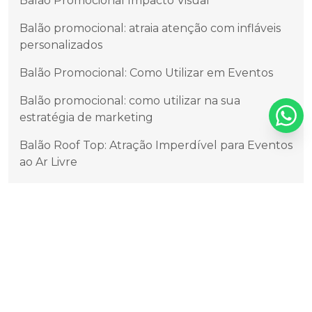
Balão Promocional Impacto Visual
Balão promocional: atraia atenção com infláveis
personalizados
Balão Promocional: Como Utilizar em Eventos
Balão promocional: como utilizar na sua
estratégia de marketing
Balão Roof Top: Atração Imperdível para Eventos
ao Ar Livre
Balão Roof Top: Atrações e Vantagens para seu
Evento
Balão Roof Top: Decoração Incrível para Festas
Balão Roof Top: Descubra os Benefícios e
Vantagens
Balão Roof Top: Festa nas Nuvens