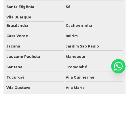
Santa Efigênia
Sé
Vila Buarque
Brasilândia
Cachoeirinha
Casa Verde
Imirim
Jaçanã
Jardim São Paulo
Lauzane Paulista
Mandaqui
Santana
Tremembé
Tucuruvi
Vila Guilherme
Vila Gustavo
Vila Maria
Vila Medeiros
Água Branca
Bairro do Limão
Barra Funda
Alto da Lapa
Alto de Pinheiros
Butantã