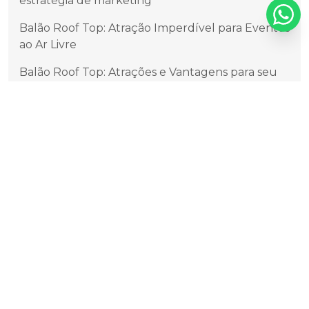
estratégia de marketing
Balão Roof Top: Atração Imperdível para Eventos
ao Ar Livre
Balão Roof Top: Atrações e Vantagens para seu
Evento
Balão Roof Top: Decoração Incrível para Festas
Balão Roof Top: Descubra os Benefícios e
Vantagens
Balão Roof Top: Festa nas Nuvens
Balão Roof Top: O Guia Completo para Criar um
Espaço Incrível
Balões Blimp em São Paulo: Guia Completo para
Maximizar a Visibilidade em Eventos
Balões Blimp Gigantes: Como Eles Revolucionam