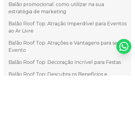
Balão promocional: como utilizar na sua
estratégia de marketing
Balão Roof Top: Atração Imperdível para Eventos
ao Ar Livre
Balão Roof Top: Atrações e Vantagens para seu
Evento
Balão Roof Top: Decoração Incrível para Festas
Balão Roof Top: Descubra os Benefícios e
Vantagens
Balão Roof Top: Festa nas Nuvens
Balão Roof Top: O Guia Completo para Criar um
Espaço Incrível
Balões Blimp em São Paulo: Guia Completo para
Maximizar a Visibilidade em Eventos