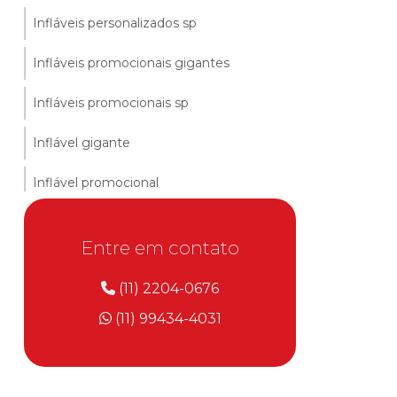
Infláveis personalizados sp
Infláveis promocionais gigantes
Infláveis promocionais sp
Inflável gigante
Inflável promocional
Lata cerveja inflável
Entre em contato
Lata inflável
(11) 2204-0676
Logo inflável
(11) 99434-4031
Logomarca inflável
Mascote inflável