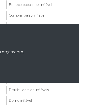
Boneco papai noel inflável
Comprar balão inflável
Comprar fantasia inflável
Comprar garrafas infláveis
Comprar papai noel inflável
um orçamento.
Comprar produtos infláveis
Comprar rooftop
Comprar tenda inflável
Distribuidora de infláveis
Domo inflável