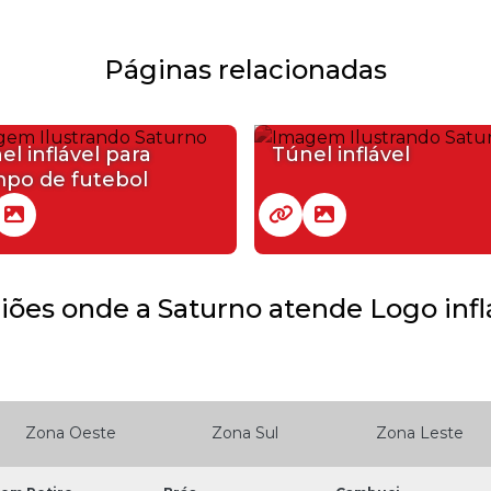
Páginas relacionadas
el inflável para
Túnel inflável
po de futebol
iões onde a Saturno atende Logo inflá
Zona Oeste
Zona Sul
Zona Leste