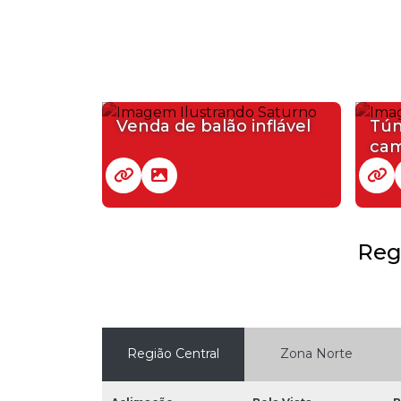
Venda de balão inflável
Tún
cam
Reg
Região Central
Zona Norte