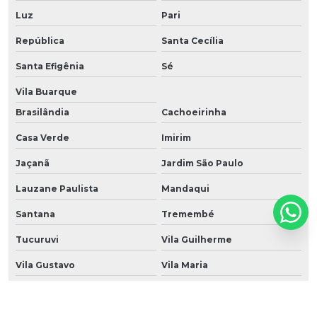
Luz
Pari
República
Santa Cecília
Santa Efigênia
Sé
Vila Buarque
Brasilândia
Cachoeirinha
Casa Verde
Imirim
Jaçanã
Jardim São Paulo
Lauzane Paulista
Mandaqui
Santana
Tremembé
Tucuruvi
Vila Guilherme
Vila Gustavo
Vila Maria
Vila Medeiros
Água Branca
Bairro do Limão