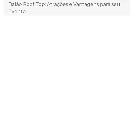
Balão Roof Top: Atrações e Vantagens para seu
Evento
Balão Roof Top: Decoração Incrível para Festas
Balão Roof Top: Descubra os Benefícios e
Vantagens
Balão Roof Top: Festa nas Nuvens
Balão Roof Top: O Guia Completo para Criar um
Espaço Incrível
Balões Blimp em São Paulo: Guia Completo para
Maximizar a Visibilidade em Eventos
Balões Blimp Gigantes: Como Eles Revolucionam
a Comunicação Visual em Eventos e Publicidade
Balões infláveis para propaganda elevam a
visibilidade da sua marca