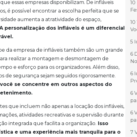
ue essas empresas disponibilizam. De infláveis
10
Fe
s, é possível encontrar a escolha perfeita que se
rsidade aumenta a atratividade do espaço,
10
A personalização dos infláveis é um diferencial
Vo
ável.
5 
uipe da empresa de infláveis também são um grande
6 
a para realizar a montagem e desmontagem de
No
mpo e esforço para os organizadores. Além disso,
6 
os de segurança sejam seguidos rigorosamente.
Pr
e você se concentre em outros aspectos do
retenimento.
6 
pa
s que incluem não apenas a locação dos infláveis,
6 
ações, atividades recreativas e supervisão durante
pa
o integrada que facilita a organização.
Isso
tica e uma experiência mais tranquila para o
7 