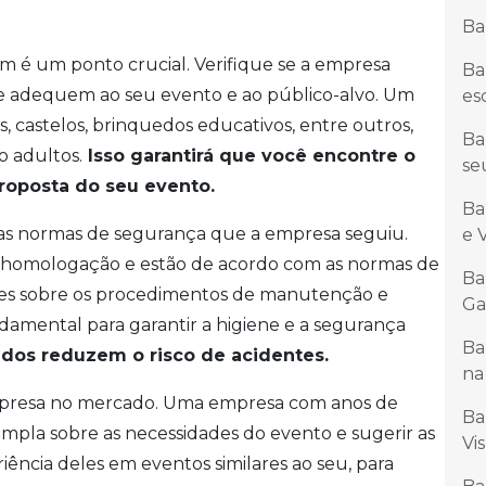
Ba
ém é um ponto crucial. Verifique se a empresa
Ba
 se adequem ao seu evento e ao público-alvo. Um
es
ãs, castelos, brinquedos educativos, entre outros,
Ba
 adultos.
Isso garantirá que você encontre o
se
roposta do seu evento.
Ba
e as normas de segurança que a empresa seguiu.
e 
em homologação e estão de acordo com as normas de
Ba
ões sobre os procedimentos de manutenção e
Ga
damental para garantir a higiene e a segurança
Ba
os reduzem o risco de acidentes.
na
empresa no mercado. Uma empresa com anos de
Ba
mpla sobre as necessidades do evento e sugerir as
Vi
ência deles em eventos similares ao seu, para