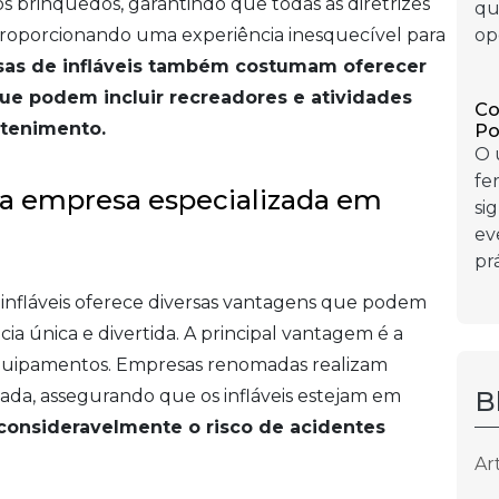
 brinquedos, garantindo que todas as diretrizes
qu
roporcionando uma experiência inesquecível para
op
esas de infláveis também costumam oferecer
ue podem incluir recreadores e atividades
Co
etenimento.
Po
O 
fe
a empresa especializada em
si
ev
prá
infláveis oferece diversas vantagens que podem
a única e divertida. A principal vantagem é a
equipamentos. Empresas renomadas realizam
da, assegurando que os infláveis estejam em
B
consideravelmente o risco de acidentes
Ar