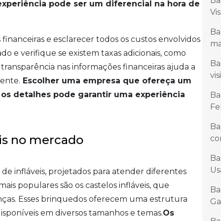
Ba
xperiência pode ser um diferencial na hora de
Vi
Ba
 financeiras e esclarecer todos os custos envolvidos
ma
do e verifique se existem taxas adicionais, como
Ba
 transparência nas informações financeiras ajuda a
vi
mente.
Escolher uma empresa que ofereça um
 os detalhes pode garantir uma experiência
Ba
Fe
Ba
eis no mercado
co
Ba
Us
 infláveis, projetados para atender diferentes
mais populares são os castelos infláveis, que
Ba
anças. Esses brinquedos oferecem uma estrutura
Ga
 disponíveis em diversos tamanhos e temas.
Os