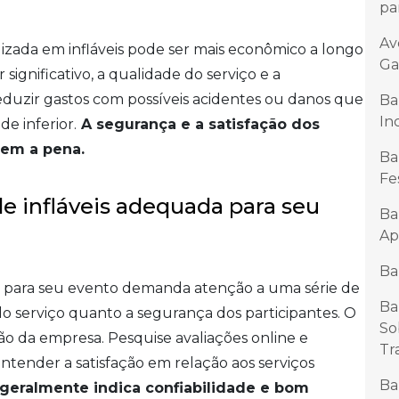
pa
Av
lizada em infláveis pode ser mais econômico a longo
Ga
 significativo, a qualidade do serviço e a
uzir gastos com possíveis acidentes ou danos que
Ba
In
e inferior.
A segurança e a satisfação dos
lem a pena.
Ba
Fe
 infláveis adequada para seu
Ba
Ap
Ba
a para seu evento demanda atenção a uma série de
Ba
o serviço quanto a segurança dos participantes. O
So
ão da empresa. Pesquise avaliações online e
Tr
ntender a satisfação em relação aos serviços
Ba
eralmente indica confiabilidade e bom