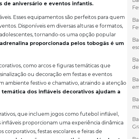
Ba
as de aniversário e eventos infantis.
Fe
veis. Esses equipamentos são perfeitos para quem
Ba
ntos. Disponíveis em diversas alturas e formatos,
Fe
 adolescentes, tornando-os uma opção popular
Ba
 adrenalina proporcionada pelos tobogãs é um
es
Ba
corativos, como arcos e figuras temáticas que
de
sinalização ou decoração em festas e eventos
Ba
 um ambiente festivo e chamativo, atraindo a atenção
em
a temática dos infláveis decorativos ajudam a
Ba
ma
erativos, que incluem jogos como futebol inflável,
Ba
 infláveis proporcionam uma experiência dinâmica
Gr
 corporativos, festas escolares e feiras de