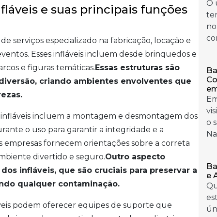
O 
láveis e suas principais funções
te
no
co
e serviços especializado na fabricação, locação e
ventos. Esses infláveis incluem desde brinquedos e
arcos e figuras temáticas.
Essas estruturas são
Ba
Co
 diversão, criando ambientes envolventes que
em
ezas.
Em
vi
e infláveis incluem a montagem e desmontagem dos
o 
nte o uso para garantir a integridade e a
Na 
 as empresas fornecem orientações sobre a correta
ambiente divertido e seguro.
Outro aspecto
Ba
os infláveis, que são cruciais para preservar a
e 
ando qualquer contaminação.
Qu
es
áveis podem oferecer equipes de suporte que
ún